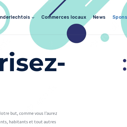
nderlechtois
Commerces locaux
News
Spons
isez-
. Notre but, comme vous l’aurez
nts, habitants et tout autres