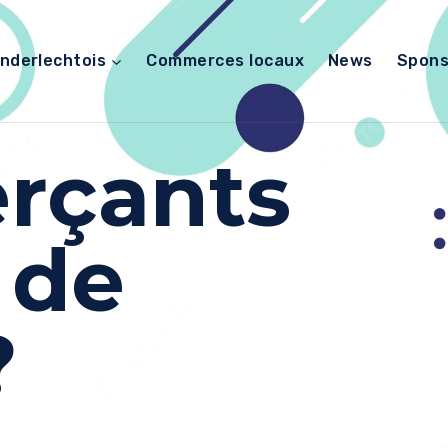
nderlechtois
Commerces locaux
News
Spons
rçants
 de
?