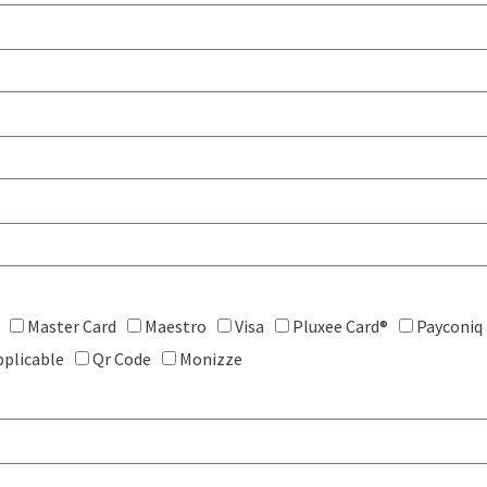
Master Card
Maestro
Visa
Pluxee Card®
Payconiq
pplicable
Qr Code
Monizze