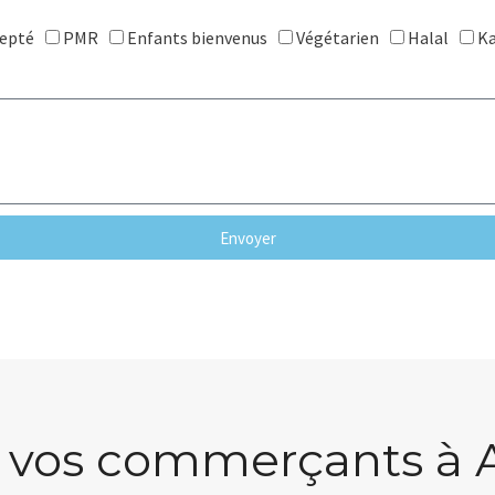
cepté
PMR
Enfants bienvenus
Végétarien
Halal
Ka
Envoyer
 vos commerçants à 