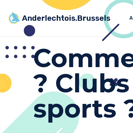
Anderlechtois.Brussels
A
Comme
? Clubs
sports 