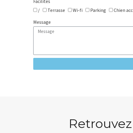
Facilités
/
Terrasse
Wi-fi
Parking
Chien ac
Message
Retrouvez