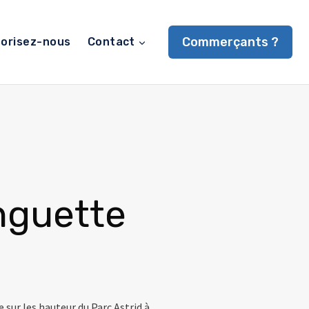
Commerçants ?
orisez-nous
Contact
nguette
 sur les hauteur du Parc Astrid à