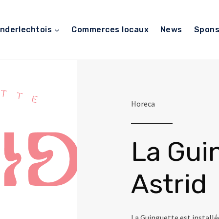
nderlechtois
Commerces locaux
News
Spons
Horeca
La Gui
Astrid
La Guinguette est installée