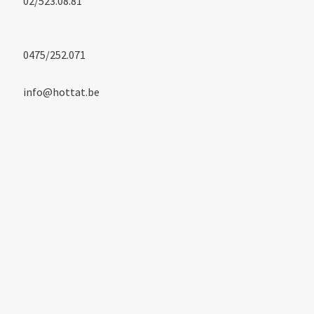
02/523.08.81
0475/252.071
info@hottat.be