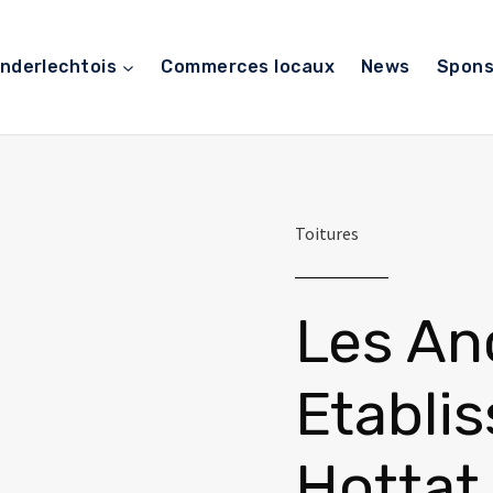
nderlechtois
Commerces locaux
News
Spons
Toitures
Les An
Etabli
Hottat