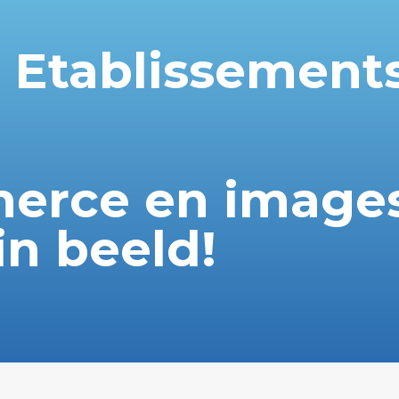
 Etablissements
erce en images
in beeld!