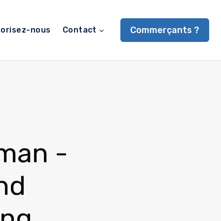
Commerçants ?
orisez-nous
Contact
man -
nd
ing