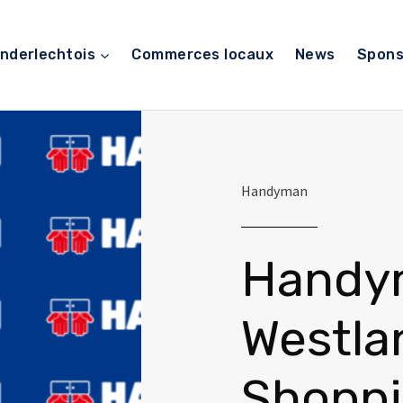
nderlechtois
Commerces locaux
News
Spons
Handyman
Handy
Westla
Shopp