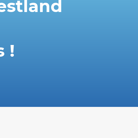
estland
 !