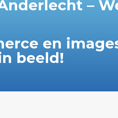
nderlecht – W
erce en images
in beeld!