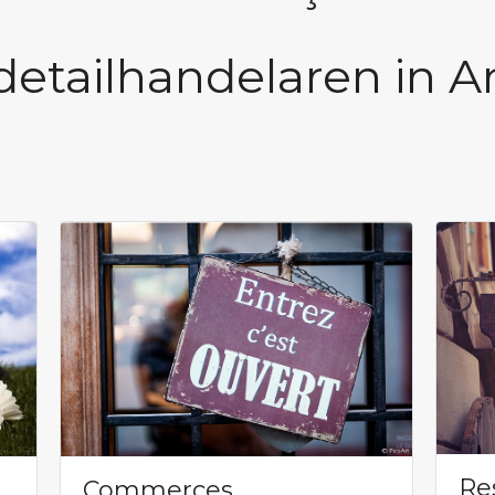
detailhandelaren in A
Re
Commerces