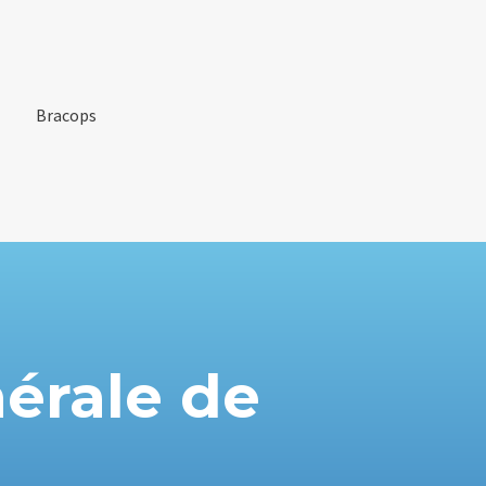
Bracops
nérale de