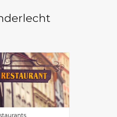
nderlecht
staurants