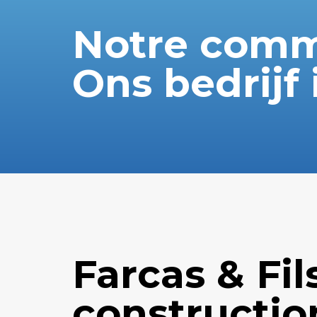
Notre comm
Ons bedrijf 
Farcas & Fil
constructio