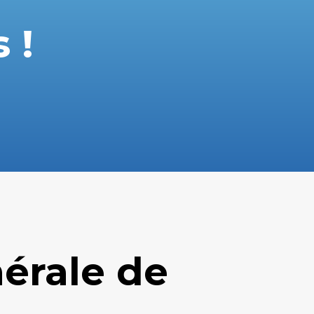
 !
nérale de