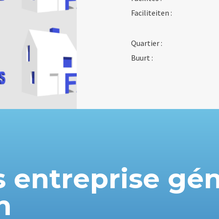
Faciliteiten :
Quartier :
Buurt :
s entreprise gé
n