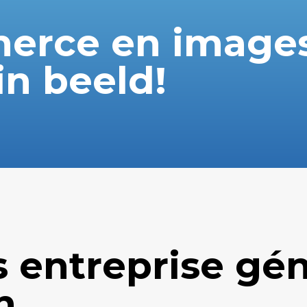
erce en images
in beeld!
s entreprise gé
n