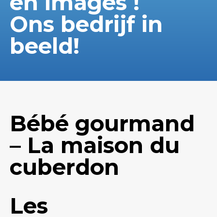
en images !
Ons bedrijf in
beeld!
Bébé gourmand
– La maison du
cuberdon
Les