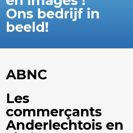
en images !
Ons bedrijf in
beeld!
ABNC
Les
commerçants
Anderlechtois en