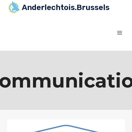
Skip
Anderlechtois.Brussels
to
content
ommunicati